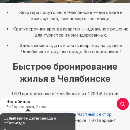
Квартира посуточно в Челябинске — выгоднее и
комфортнее, чем номер в гостинице.
Краткосрочная аренда квартир — идеальное решение
для туристов и командированных.
Здесь можно сдать и снять квартиру на сутки в
Челябинске и другом городе без посредников!
Быстрое бронирование
жилья в Челябинске
1 671 предложение в Челябинске oт 1 200
₽
/ сутки
Челябинск
Выберите даты, 2 гостя
Квартиры
Гостиницы
Дома
Частный сектор
Выберите даты заезда и
Найдём, где остановиться в Челябинске: 1 671 вариант
отъезда
Показать на карте