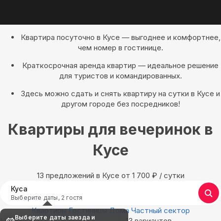
Квартира посуточно в Кусе — выгоднее и комфортнее,
чем номер в гостинице.
Краткосрочная аренда квартир — идеальное решение
для туристов и командированных.
Здесь можно сдать и снять квартиру на сутки в Кусе и
другом городе без посредников!
Квартиры для вечеринок в
Кусе
13 предложений в Кусе oт 1 700
₽
/ сутки
Куса
Выберите даты, 2 гостя
Квартиры
Гостиницы
Дома
Частный сектор
Выберите даты заезда и
Найдём, где остановиться в Кусе: 13 вариантов