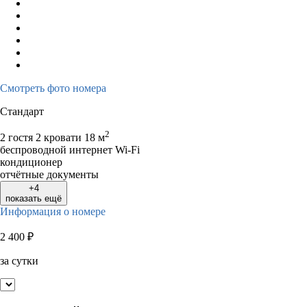
10
11
12
13
14
15
16
14
15
16
1
17
18
19
20
21
22
23
21
22
23
2
24
25
26
27
28
29
30
28
29
30
31
Смотреть фото номера
Стандарт
2
2 гостя
2 кровати
18 м
беспроводной интернет Wi-Fi
кондиционер
отчётные документы
+4
показать ещё
Информация о номере
2 400
₽
за сутки