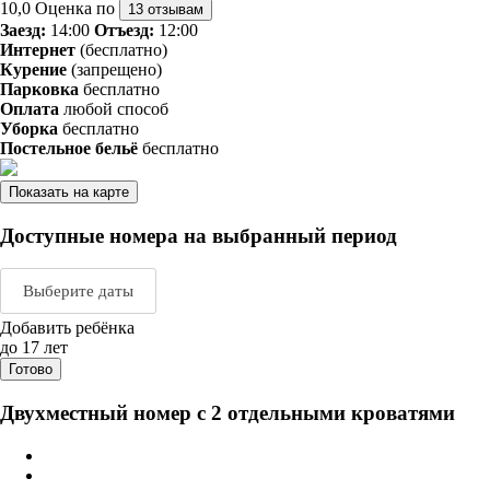
10,0
Оценка по
13 отзывам
Заезд:
14:00
Отъезд:
12:00
Интернет
(бесплатно)
Курение
(запрещено)
Парковка
бесплатно
Оплата
любой способ
Уборка
бесплатно
Постельное бельё
бесплатно
Показать на карте
Доступные номера на выбранный период
Выберите даты
Добавить ребёнка
Август 2026
Сентяб
до 17 лет
Готово
пн
вт
ср
чт
пт
сб
вс
пн
вт
ср
ч
Двухместный номер с 2 отдельными кроватями
1
2
1
2
3
3
4
5
6
7
8
9
7
8
9
1