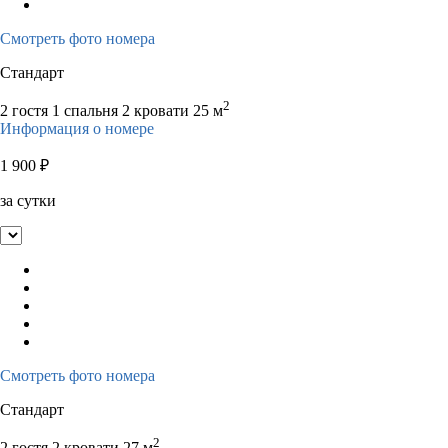
10
11
12
13
14
15
16
14
15
16
1
Смотреть фото номера
17
18
19
20
21
22
23
21
22
23
2
Стандарт
24
25
26
27
28
29
30
28
29
30
2
2 гостя
1 спальня 2 кровати
25 м
31
Информация о номере
1 900
₽
за сутки
Смотреть фото номера
Стандарт
2
2 гостя
2 кровати
27 м