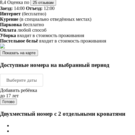
8,4
Оценка по
25 отзывам
Заезд:
14:00
Отъезд:
12:00
Интернет
(бесплатно)
Курение
(в специально отведённых местах)
Парковка
бесплатно
Оплата
любой способ
Уборка
входит в стоимость проживания
Постельное бельё
входит в стоимость проживания
Показать на карте
Доступные номера на выбранный период
Выберите даты
Добавить ребёнка
Август 2026
Сентяб
до 17 лет
Готово
пн
вт
ср
чт
пт
сб
вс
пн
вт
ср
ч
Двухместный номер с 2 отдельными кроватями
1
2
1
2
3
3
4
5
6
7
8
9
7
8
9
1