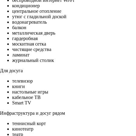
беспроводной интернет Wi-Fi
кондиционер
центральное отопление
утюг с гладильной доской
водонагреватель
балкон
металлическая дверь
гардеробная
москитная сетка
чистящие средства
ламинат
журнальный столик
Для досуга
телевизор
книги
настольные игры
кабельное ТВ
Smart TV
Инфраструктура и досуг рядом
теннисный корт
кинотеатр
театр