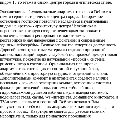
видом 13-го этажа в самом центре города в египетском стиле.
Эксклюзивные 2-ухкомнатные апартаменты класса DeLuxe в
самом сердце исторического центра города. Панорамное
остекление гостиной позволяет насладиться изумительным
видом на «ретро» - архитектуру центра Челябинска в
перспективе, которую создают пешеходная «кировка» с
многочисленными ресторанами и магазинами,
реставрированная набережная с фонтаном и современные
здания-«небоскрёбы». Великолепная транспортная доступность.
Дорогой ремонт, элитные материалы отделки: природный
камень, настоящий паркет с глубокой полировкой, декоративная
штукатурка, покрытие из натуральной «пробки», система
римских штор в гостиной. Оригинальная планировка
апартаментов, состоящих из гостиной и кухонной зон,
объединённых в просторную студию, и отдельной спальни.
Дополнительный комфорт в апартаментах создают наличие
нескольких режимов освещения комнат, встроенной системы
фильтрации питьевой воды, системы «тёплый пол»,
гидромассажной душевой кабины с мультимедиа системой,
водонагревателя, сауны, WF-интернета, домашнего кинотеатра и
TV-плазм в спальне и гостиной. Всё это позволит Вам
почувствовать себя в наших апартаментах намного лучше, чем
просто в гостях! Квартира не сдаётся для увеселительных
мероприятий, только для приватного проживания